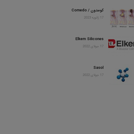
کومدون / Comedo
17 ژانویه 2023
Elkem Silicones
17 جولای 2022
Sasol
17 جولای 2022