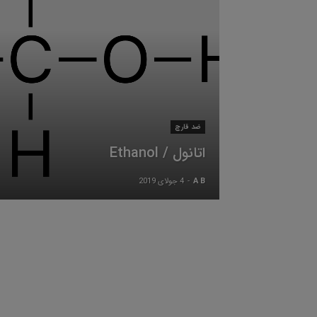
ضد قارچ
اتانول / Ethanol
A B
-
4 جولای 2019