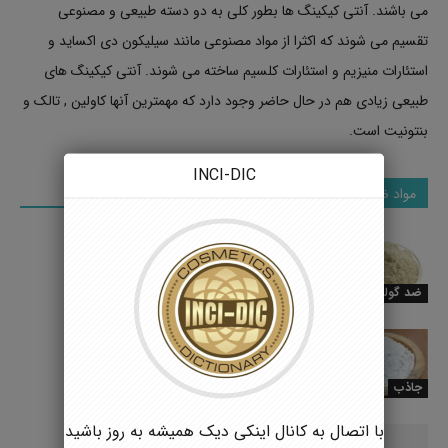
می باشند. آنتی کیکینگ ها بطور کلی به دو دسته طبیعی و مصنوعی
تقسیم می شوند که اکثرا از مواد مصنوعی مانند سیلیکون دی اکساید و
استئارات منیزیم و استئارات کلسیم ساخته می شوند. آنتی کیکینگ های
طبیعی زیادی هم در حال حاضر وجود دارد که مهمترین آنها کاولین , تالک و
بنتونیت است.
INCI-DIC
مواد ضد گوله شدن
بنتونیت / Bentonite
ضد گوله شدن
کائولین / Kaolin
جاذب
با اتصال به کانال اینکی دیک همیشه به روز باشید
استئارات کلسیم / Calcium stearate