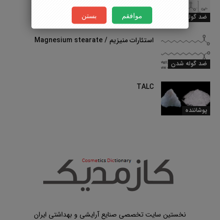
موافقم
بستن
ضد گوله شدن
استئارات منیزیم / Magnesium stearate
ضد گوله شدن
TALC
پوشاننده
نخستین سایت تخصصی صنایع آرایشی و بهداشتی ایران