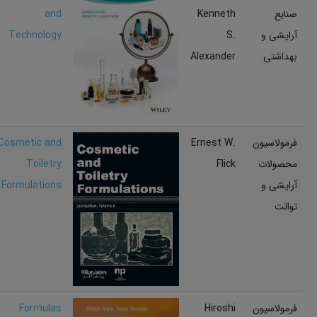
صنایع
Kenneth
and
آرایشی و
S.
Technology
بهداشتی
Alexander
فرمولاسیون
Ernest W.
Cosmetic and
محصولات
Flick
Toiletry
آرایشی و
Formulations
توالت
فرمولاسیون
Hiroshi
Formulas