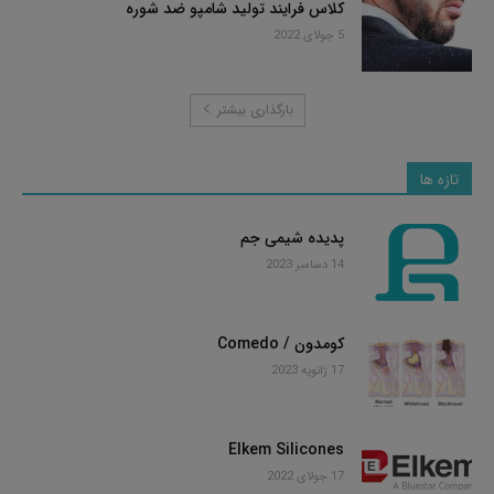
کلاس فرایند تولید شامپو ضد شوره
5 جولای 2022
بارگذاری بیشتر
تازه ها
پدیده شیمی جم
14 دسامبر 2023
کومدون / Comedo
17 ژانویه 2023
Elkem Silicones
17 جولای 2022