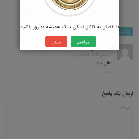
با اتصال به کانال اینکی دیک همیشه به روز باشید
یک دیدگاه
موافقم
بستن
سعید صفی الله
14 مارس 2020 at 8:04 ق.ظ
عالی بود
پاسخ
ارسال یک پاسخ