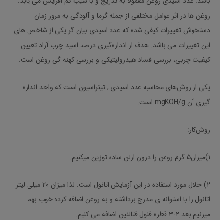
باشد. عدد اسیدی روغن معمولا به تدریج و با شیب کم افزایش می یابد.
روغن ها در اثر عوامل مختلفی از جمله گرما و آلودگی به مرور زمان
دستخوش تغییرات کیفی شده که عدد اسیدی بیان گر یکی از شاخص های
این تغییرات می باشد. هدف از اندازه‌گیری درصد اسید چرب آزاد تعیین
کیفیت چربی، بررسی فساد هیدرولیتیکی و بررسی کهنه گی روغن است.
یکی از روش‌های محاسبه عدد اسیدی , تیتراسیون است که واحد اندازه
گیری آن mgKOH/g است.
روش‌کار:
۱)میزان۵ گرم روغن را درون ارلن ساده توزین میکنیم.
۲) حلال مورد استفاده در این آزمایش اتانول است. لذا میزان ۲۰ میلی لیتر
اتانول را با استوانه ی مدرج برداشته و به روغن اضافه کرده خوب بهم
میزنیم بعد ۲-۳ قطره فنول فتالئین اضافه می کنیم.