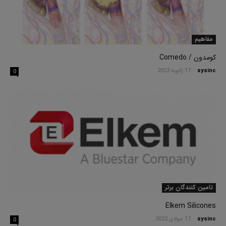
مفاهیم
کومدون / Comedo
sysinc
-
17 ژانویه 2023
0
تامین کنندگان برتر
Elkem Silicones
sysinc
-
17 جولای 2022
0