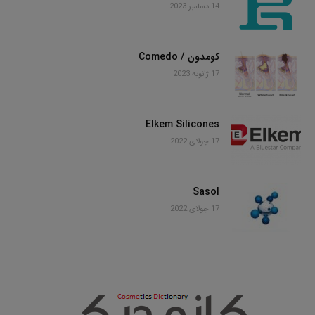
14 دسامبر 2023
کومدون / Comedo
17 ژانویه 2023
Elkem Silicones
17 جولای 2022
Sasol
17 جولای 2022