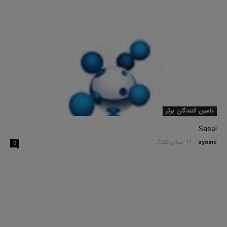
تامین کنندگان برتر
Sasol
sysinc
-
17 جولای 2022
0