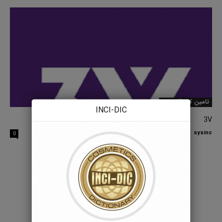
تامین کنندگان برتر
INCI-DIC
3V
sysinc
-
17 جولای 2022
0