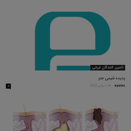
تامین کنندگان ایرانی
پدیده شیمی جم
sysinc
-
14 دسامبر 2023
0