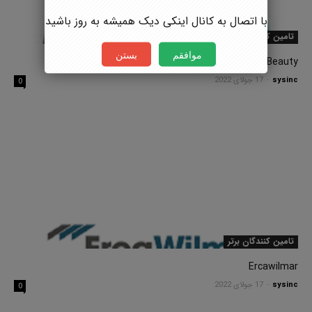
با اتصال به کانال اینکی دیک همیشه به روز باشید
تامین کنندگان برتر
موافقم
بستن
KCC Beauty
sysinc
-
17 جولای 2022
0
تامین کنندگان برتر
Ercawilmar
sysinc
-
17 جولای 2022
0