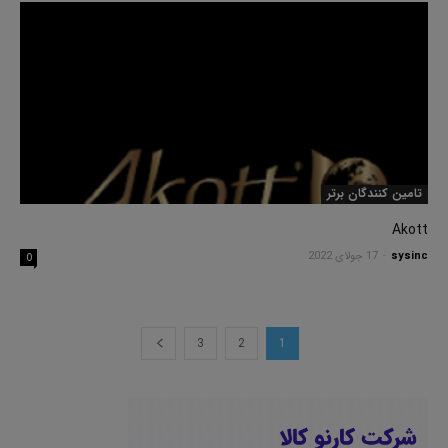
تامین کنندگان برتر
Akott
sysinc
-
17 جولای 2022
0
3
2
1