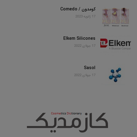
کومدون / Comedo
17 ژانویه 2023
Elkem Silicones
17 جولای 2022
Sasol
17 جولای 2022