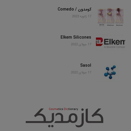
کومدون / Comedo
17 ژانویه 2023
Elkem Silicones
17 جولای 2022
Sasol
17 جولای 2022