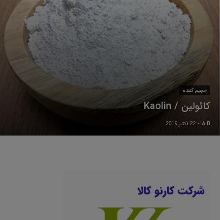
حجیم کننده
کائولین / Kaolin
A B
-
22 اکتبر 2019