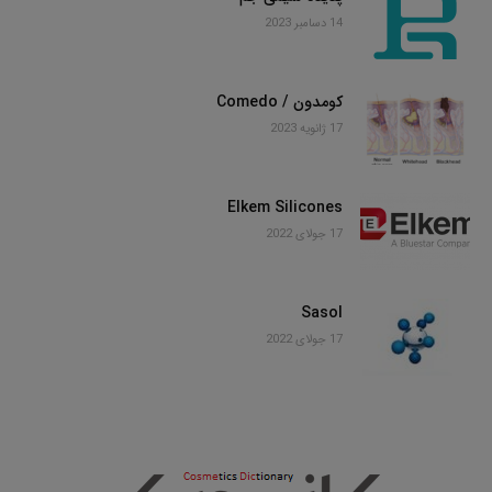
14 دسامبر 2023
کومدون / Comedo
17 ژانویه 2023
Elkem Silicones
17 جولای 2022
Sasol
17 جولای 2022