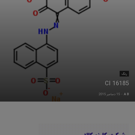
رنگ
CI 16185
A B
-
15 دسامبر 2015