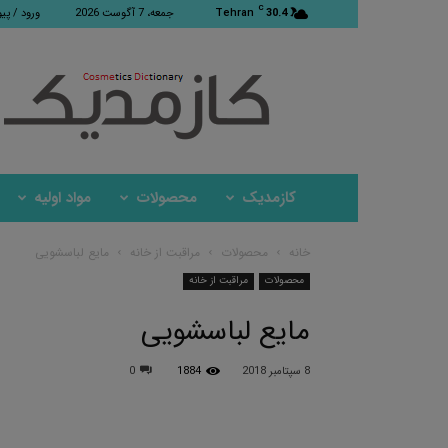
C
30.4
Tehran
جمعه، 7 آگوست 2026
ورود / پی
کازمدیک
کازمدیک
محصولات
مواد اولیه
خانه
محصولات
مراقبت از خانه
مایع لباسشویی
محصولات
مراقبت از خانه
مایع لباسشویی
8 سپتامبر 2018
1884
0