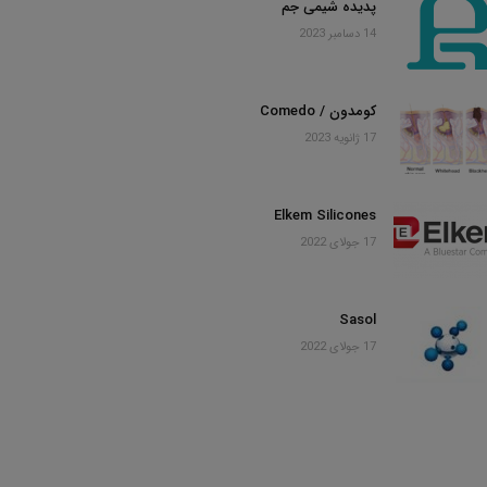
پدیده شیمی جم
14 دسامبر 2023
کومدون / Comedo
17 ژانویه 2023
Elkem Silicones
17 جولای 2022
Sasol
17 جولای 2022