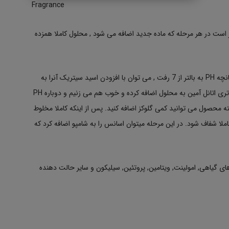
Fragrance
تر است در هر مرحله که ماده جدید اضافه می شود , محلول کاملا همزده
PH ایده آل برای این شامپو 4.5 الی 6.5 می باشد. اگر چنانچه PH به بالتر از 7 رفت , می توان با افزودن اسید سیتریک آنرا به
بازه دلخواه آورد. و چنانچه PH کمتر از 4.5 بود لطفا کمی تری اتانل آمین به محلول اضافه کرده و خوب هم می زنیم و دوباره PH
ته محصول می توانید کمی گلوکز اضافه کنید. پس از اینکه کاملا مخلوط
کاملا شفاف شود. در این مرحله میتوان اسانس را به شامپو اضافه کرد که
ای گیاهی, امولینت, ویتامین, پروتئین, سیلیکون و سایر حالت دهنده