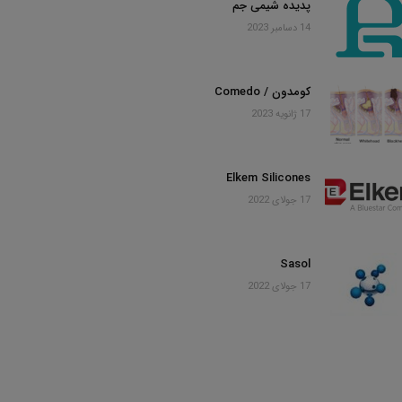
پدیده شیمی جم
14 دسامبر 2023
کومدون / Comedo
17 ژانویه 2023
Elkem Silicones
17 جولای 2022
Sasol
17 جولای 2022