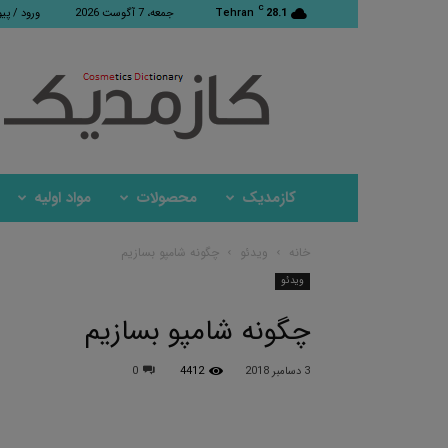
C
28.1
Tehran
جمعه، 7 آگوست 2026
ورود / پی
کازمدیک
کازمدیک
محصولات
مواد اولیه
خانه
ویدئو
چگونه شامپو بسازیم
ویدئو
چگونه شامپو بسازیم
3 دسامبر 2018
4412
0