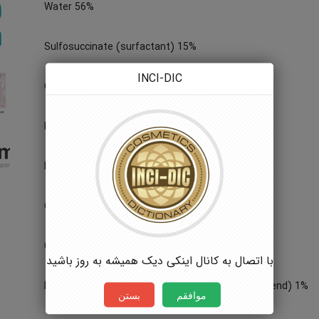
Water 56%
Sulfosuccinate (surfactant) 15%
INCI-DIC
Coco Betaine (surfactant) 15%
Polyglucose (surfactant) 5%
PEG 7-Glyceryl Cocoate (emollient) 2%
Quaternium-31 (detangler) 4%
Glucose-T (thickener) 2%
با اتصال به کانال اینکی دیک همیشه به روز باشید
Phenoxyethanol/Sorbic Acid (mild preservative blend) 1%
موافقم
بستن