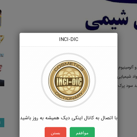
INCI-DIC
گروه صنعتی آراکس شیمی تولید کننده ی سود پرک ۹۸% و آلومینیوم سولفات17% با بیش از دو دهه فعالیت مستمر و پویا در
مواد شیمیایی تجربه درخشان دارد.
 سود پرک دريك تراز پیشرو و دانش بنیان مشغول به فعالیت می
با اتصال به کانال اینکی دیک همیشه به روز باشید
ت
موافقم
بستن