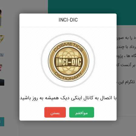
INCI-DIC
لی آسان کم از سال 1397 فعالیت خود را به صورت رسمی در بستر تلگرام آغاز کرده است. این فروشگاه که
داد با چندین شرکت معتبر تولیدی و بازرگانی ، داخلی و خارجی با
ه ها ، پژوهشگاه ها ، کارگاه های کوچک و دانشجویان تا کنون بیش از
ام Asankimia@را دنبال بفرمایید.
با اتصال به کانال اینکی دیک همیشه به روز باشید
موافقم
بستن
ت