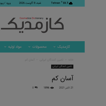
C
33.7
Tehran
شنبه، 8 آگوست 2026
ورود / پیو
کازمدیک
کازمدیک
محصولات
مواد اولیه
خانه
تامین کنندگان ایرانی
آسان کم
تامین کنندگان ایرانی
آسان کم
21 اکتبر 2021
1896
0