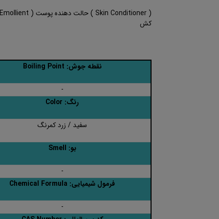
کش
نقطه جوش: Boiling Point
-
رنگ: Color
سفید / زرد کمرنگ
بو: Smell
-
فرمول شیمیایی: Chemical Formula
-