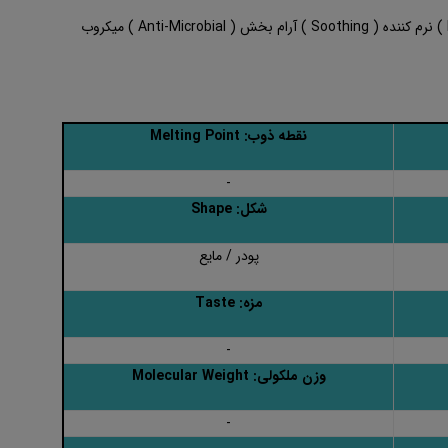
( Skin Conditioner ) حالت دهنده پوست ( Emollient ) نرم کننده ( Soothing ) آرام بخش ( Anti-Microbial ) میکروب
نقطه ذوب: Melting Point
-
شکل: Shape
پودر / مایع
مزه: Taste
-
وزن ملکولی: Molecular Weight
-