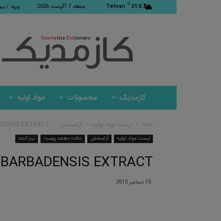
C
31.5
Tehran
جمعه، 7 آگوست 2026
ورود / پی
کازمدیک
کازمدیک
محصولات
مواد اولیه
خانه
لیست مواد اولیه
آرامبخش
DENSIS EXTRACT
لیست مواد اولیه
آرامبخش
حالت دهنده پوست
نرم کننده
 BARBADENSIS EXTRACT
15 دسامبر 2015