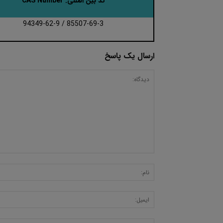
کد بین المللی: CAS Number
85507-69-3 / 94349-62-9
ارسال یک پاسخ