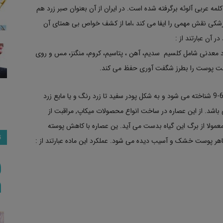
لمه عربی آلوئه برگرفته شده است. در ایران از آن بعنوان صبر زرد هم
 پزشکی نقش مهمی را ایفا می کند ،اما از کشف خواص بی همتای آن
ر آن عبارتند از :
سید و نیاسین و مواد معدنی شامل کلسیم سدیم، آهن ، پتاسیم، کروم، منگنز، مس و روی
وبت پوست را بطرز شگفت آوری حفظ می کند.
این ماده با کد های بین المللی 85507-69-3 و 94349-62-9 شناخته می شود و به شکل پودر سفید تا زرد رنگ و یا مایع زرد
. دوز مصرفی آن بین 5-10 درصد می باشد. از این عصاره در ساخت انواع محصولات میکاپ, مراقبت از
مولا از برگ این گیاه بدست می آید. ین عصاره با کاهش پوسته
ت
ر پوست خشک و آسیب دیده می شود. عملکرد این ماده عبارتند از :