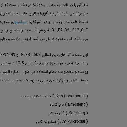
نام آلوورا در لغت به معنای ماده تلخ درخشان است که از ک
نام برده می شود. اگر چه آلوورا هزاران سال است که در
توسط طب مدرن زمان زیادی نمیگذرد.
ویتامینها
ی موجود د
A ,B1 ,B2 ,B6 , B12 ,C ,E و فولیک ا
می باشد. این معجزه گر خواص ضد التهابی داشته و رط
رنگ عرضه می شود
پوست و محصولات حمام استفاده می شود. عصاره آلوورا مع
پوسته شدن و بازگرداندن نرمی به پوست موجب بهبود ظاه
( Skin Conditioner ) حالت دهنده پوست
( Emollient ) نرم کننده
( Soothing ) آرام بخش
( Anti-Microbial ) میکروب کش