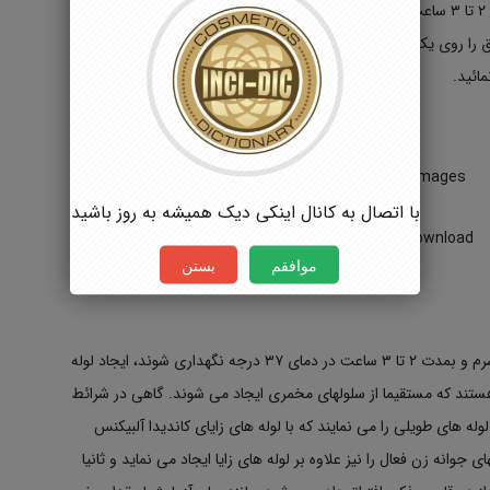
ا روی یک لام استریل گذاشته و پس از پوشاندن آن توسط لامل،
مائید.
با اتصال به کانال اینکی دیک همیشه به روز باشید
موافقم
بستن
۹۰ درصد ایزوله های کلینیکی کاندیدا در صورتیکه درون سرم و بمدت ۲ تا ۳ ساعت در دمای ۳۷ درجه نگهداری شوند، ایجاد لوله
ئی هستند که مستقیما از سلولهای مخمری ایجاد می شوند. گاهی در شرائط
وله های طویلی را می نمایند که با لوله های زایای کاندیدا آلبیکنس
جوانه زن فعال را نیز علاوه بر لوله های زایا ایجاد می نماید و ثانیا