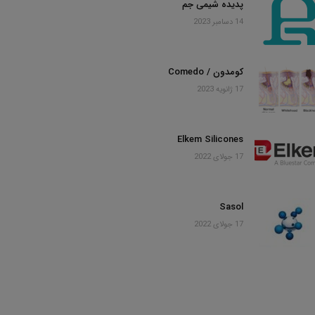
پدیده شیمی جم
14 دسامبر 2023
کومدون / Comedo
17 ژانویه 2023
Elkem Silicones
17 جولای 2022
Sasol
17 جولای 2022