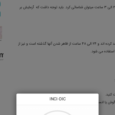
بیش از ۹۰ درصد ایزوله های کاندیدا آلبیکنس را در مدت ۲ الی ۳ ساعت میتوان شناسائی کرد. باید توجه داشت که آزمایش بر
از کلنی های کاندیدا که در محیط سابورو دکستروز آگار رشد کرده اند و ۲۴ الی ۴۸ ساعت از ظاهر شدن آنها گذشته است و نیز از
 استفاده می شود.
کنید.
INCI-DIC
سوسپانسیونی از مخمر در درون سرم گوساله، گاو، خرگوش یا انسان تهیه نمائید، بطوریکه حجم آن ۰٫۳ تا ۰٫۵ میلی لیتر بوده