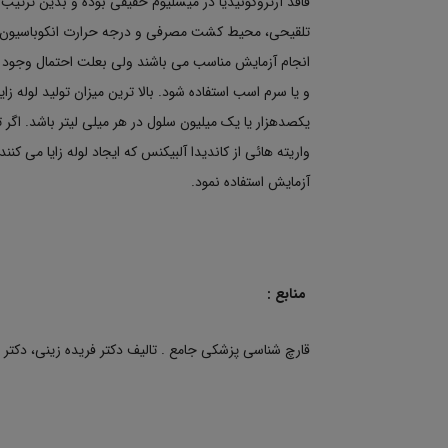
فاقد آرتروکونیدیا در میسلیوم حقیقی بوده و بدین ترتیب ا
تلقیحی، محیط کشت مصرفی و درجه حرارت انکوباسیون در 
انجام آزمایش مناسب می باشند ولی بعلت احتمال وجود و
و یا سرم اسب استفاده شود. بالا ترین میزان تولید لوله ز
یکصدهزار یا یک میلیون سلول در هر میلی لیتر باشد. اگر ت
واریته هائی از کاندیدا آلبیکنس که ایجاد لوله زایا می ک
آزمایش استفاده نمود.
منابع :
قارچ شناسی پزشکی جامع . تالیف دکتر فریده زینی، دکتر امی