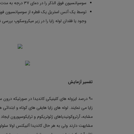
سوسپانسیون فوق الذکر را در دمای ۳۷ درجه به مدت ۲ تا ۳ ساعت نگهداری نمائید.
توسط یک آنس استریل یک قطره از سوسپانسیون فوق ر
وجود یا فقدان لوله زایا را در زیر میکروسکوپ بررسی ن
تفسیر آزمایش
زایا می نمایند. لوله های زایا هایفی های کوتاه و ابتدا
مشابه، آرتروکونیدیاهای ژئوتریکوم و ترایکوسپورون ایجاد ل
مشابهت دارند ولی به هر حال کاندیدا آلبیکنس اولا سلولهای 