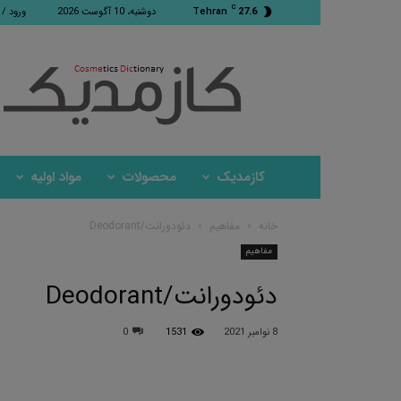
C
27.6
Tehran
دوشنبه، 10 آگوست 2026
ورود /
کازمدیک
کازمدیک
محصولات
مواد اولیه
خانه
مفاهیم
دئودورانت/Deodorant
مفاهیم
دئودورانت/Deodorant
8 نوامبر 2021
1531
0