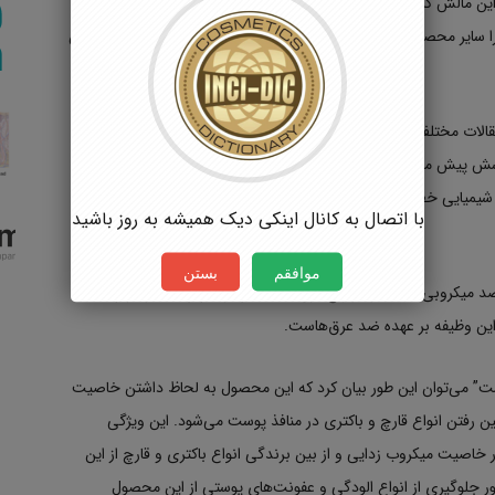
 بر این مالش کرم دئودورانت روی پوست موجب شادابی و طراوات پوست
سایر محصولات مشابه متمایز ساخته و بیشترین میزان تقاضا را در بین
لات مختلف اینترنتی و چاپی در مورد پیامدها و عوارض دئودورانت
پرسش پیش می‌آید که سم یا
قرص دئودورانت چیست؟
آیا با مصرف آن
شیمیایی خطراتی سلامت افراد را تهدید می‌کند و این اثرات از آلرژی تا
با اتصال به کانال اینکی دیک همیشه به روز باشید
موافقم
بستن
د میکروبی داشته و در رفع بوی بد حاصل از تعریق بسیار مؤثر
این وظیفه بر عهده ضد عرق‌هاست.
ست” می‌توان این طور بیان کرد که این محصول به لحاظ داشتن خاصیت
ین رفتن انواع قارچ و باکتری در منافذ پوست می‌شود. این ویژگی
خاصیت میکروب زدایی و از بین برندگی انواع باکتری و قارچ از این
ظور جلوگیری از انواع الودگی و عفونت‌های پوستی از این محصول