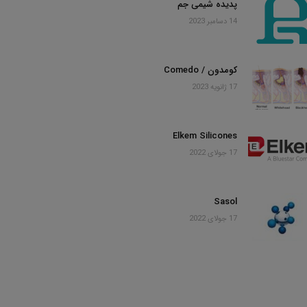
پدیده شیمی جم
14 دسامبر 2023
کومدون / Comedo
17 ژانویه 2023
Elkem Silicones
17 جولای 2022
Sasol
17 جولای 2022