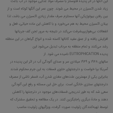
این آلگها در اثر پدیده فتوسنتز با مصرف مواد غذایی موجود در آب باعث
زیاد شدن اکسیژن در محیط می شوند. چون عمر این آلگها کوتاه است و از
بین رفتن بیولوژیکی آنها مستلزم صرف مقدار زیادی اکسیژن می باشد، لذا
بیلان اکسیژن محیط به هم می‌خورد و با کاهش این ماده حیاتی، فعل و
انفعالات بی‌هوازیپیشرفت می‌کند در نتیجه به مرور لجن کف جریانها
افزایش یافته و از عمق مفید کانالها کاسته شده و انواع گیاهان در این منطقه
رشد می‌کنند و تمام منطقه به مرداب تبدیل می‌شود این
پدیده EUTROPHICATION نامیده می شود. از
سالهای ۱۹۶۸ و ۱۹۶۹ میلادی سر و صدای آلودگی آب در اثر این پدیده در
آمریکا بپا خواست و دترجنتهای حاوی فسفات به این جرم محکوم شدند
بنابراین یکی از مهمترین علت‌های مغذی شدن آب، فسفر ناشی از مصرف
دترجنتهای سنتزی خانگی است. برای حل این مسئله و رفع این آلودگی
سعی شد که به طور تدریجی فسفات‌های موجود در دترجنتها را کاهش
دهند و مادهٔ دیگری راجایگزین کنند. در یک مطالعه و تحقیق مشترک که
توسط تهیه‌کنندگان زئولیت صورت گرفت، ویژگیهای زئولیت مناسب