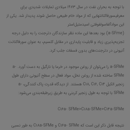
با توجه به بحران نفت در سال ۱۹۷۳ میلادی تمایلات شدیدی برای
معرفیسورفاکتانتهایی که از مواد خام طبیعی حاصل شوند پدیدار شد. یکی از
این موادآلفاسولفوفتی ‌اسیدمتیل‌استر
(a-SFme) بود بعدها این ماده نظر سازندگان دترجنت را به دلیل درجه
تجزیه‌پذیری زیاد و قابلیت پایداری در مقابل کلسیم، به عنوان سورفاکتانت
آنیونی در دترجنت‌های بدون فسفات جلب کرد.
a-SFMe را می‌توان از روغن موجود در خرما یا نارگیل به دست آورد. a-
SFMe ساخته شده از روغن نخل، مواد فعال در سطح آنیونی دارای طول
زنجیر الکیل C۱۸, C۱۶, C۱۴ هستند. از دیدگاه قدرت پاک کنندگی، a-
SFMe با توجه به طول زنجیر کربنی به طریق زیرطبقه‌بندی می‌شود:
C۱۶a- SFMe>C۱۸a-SFMe>C۱۴a-SFMe
نتیجه قابل ذکر این است که C۱۶a- SFMe و C۱۸a-SFMe به طور نسبی