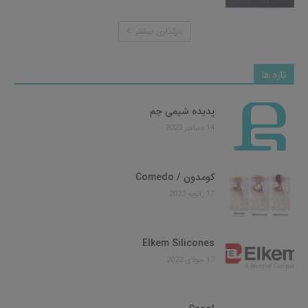
بارگذاری بیشتر
تازه ها
پدیده شیمی جم
14 دسامبر 2023
کومدون / Comedo
17 ژانویه 2023
Elkem Silicones
17 جولای 2022