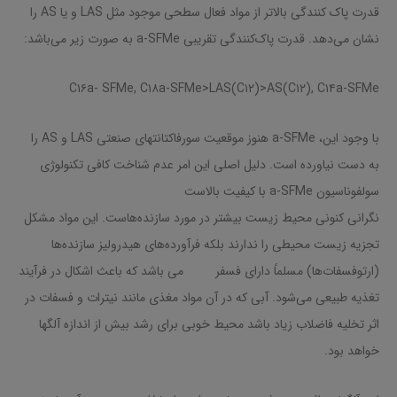
قدرت پاک کنندگی بالاتر از مواد فعال سطحی موجود مثل LAS و یا AS را
نشان می‌دهد. قدرت پاک‌کنندگی تقریبی a-SFMe به صورت زیر می‌باشد:
C۱۶a- SFMe, C۱۸a-SFMe>LAS(C۱۲)>AS(C۱۲), C۱۴a-SFMe
با وجود این، a-SFMe هنوز موقعیت سورفاکتانتهای صنعتی LAS و AS را
به دست نیاورده است. دلیل اصلی این امر عدم شناخت کافی تکنولوژی
سولفوناسیون a-SFMe با کیفیت بالاست
نگرانی کنونی محیط زیست بیشتر در مورد سازنده‌هاست. این مواد مشکل
تجزیه زیست محیطی را ندارند بلکه فرآورده‌های هیدرولیز سازنده‌ها
(ارتوفسفات‌ها) مسلماً دارای فسفر می باشد که باعث اشکال در فرآیند
تغذیه طبیعی می‌شود. آبی که در آن مواد مغذی مانند نیترات و فسفات در
اثر تخلیه فاضلاب زیاد باشد محیط خوبی برای رشد بیش از اندازه آلگها
خواهد بود.