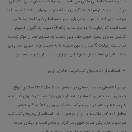
به دو خاصیت اساسی متکی می باشد اول ظرفیت تعویض یونی بالا حتی
در آب سرد و دوم سرعت جایگزینی بالا که بتواند یونهایی مانند کلسیم را به
سرعت اسیر کند. در میان زئولیتهای سنتز شده انواع A و P وX مشخص
شده است که زئولیت A به فرم سدیم (NaA) نسبت به کاتیون کلسیم
گزینش پذیری بسیار خوبی دارد ولی نسبت به منیزیم چندان مؤثر نیست
در حالیکه زئولیت X تبادل با یون منیزیم را به سرعت و به خوبی انجام می
دهد. بنابراین استفاده از مخلوط این دو زئولیت بسیار مؤثر خواهد بود
استفاده از دترجنتهای کنسانتره، راهکاری نوین
در اثر فشارهای محیط زیستی در سراسر دنیا از سال ۱۹۸۷ میلادی انواع
جدیدی از دترجنتهای کنسانتره به بازار جهان وارد شد. دترجنتهای کنسانتره
هم در حجم و هم در وزن متراکم شده اند و وزنی ۵/۲ به ۴ و حجمی
معادل ۱ به ۴در مقایسه با انواع موجود دارند. استفاده از پودرهای کنسانتره
دو مزیت دارد یکی صرفه جویی در انرژی و منابع است و دیگری صرفه
جویی در فضای انبارخانه‌ها، حمل و نقل و فضای لازم در