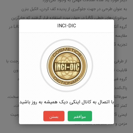
دیگر موارد یاد شده اشکالات مهمی به وجود نمی‌آورد
به عنوان طرحی در جهت جلوگیری از پدیده کف کردن، الکیل بنزن
سولفونات‌های خطی LAS در جهان مورد استفاده قرار گرفتند که جایگزین
INCI-DIC
گروه آلکیلی شاخه‌دار ABS به منظور سهولت تجزیه شدند . عموماً LAS در
مقایسه باABS سریعتر و شدید‌تر تجزیه می شود. البته سرعت
تجزیه LAS با موقعیت گروه فنیلی تحت تأثیر قرار می‌گیرد.
از طرفی تولید کنندگان تمام تلاش خود را صرف توسعه مواد خام دترجنت با
قابلیت تجزیه بیشتر کردند. یکی از این مواد آلفااولفین سولفونات‌ بدون
گروه فنیل(AOS) هستند. AOS به دلیل کارآیی خوب شستشو، مانند
پاک‌کنندگی، قدرت کف کنندگی و خواص آبکشی آن، یکی از بهترین
سورفاکتانت‌ها می‌باشد. پاک‌کنندگی AOS نسبت به LAS، در آبهای سخت،
با اتصال به کانال اینکی دیک همیشه به روز باشید
کمتر کاهش پیدا می‌کند. طبق آزمایش‌های انجام شده بر روی حیوانات،
ایمنی AOS اثبات شده است و هیچ مورد غیرعادی در آزمایش مسمومیت
موافقم
بستن
مزمن و حاد مشاهده نشده است.