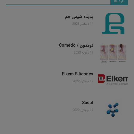
تازه ها
پدیده شیمی جم
14 دسامبر 2023
کومدون / Comedo
17 ژانویه 2023
Elkem Silicones
17 جولای 2022
Sasol
17 جولای 2022