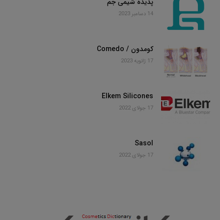
پدیده شیمی جم
14 دسامبر 2023
کومدون / Comedo
17 ژانویه 2023
Elkem Silicones
17 جولای 2022
Sasol
17 جولای 2022