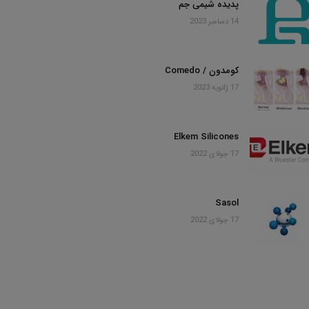
پدیده شیمی جم
14 دسامبر 2023
کومدون / Comedo
17 ژانویه 2023
Elkem Silicones
17 جولای 2022
Sasol
17 جولای 2022