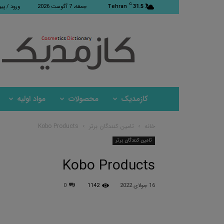
C
31.5
Tehran
جمعه، 7 آگوست 2026
ورود / پی
کازمدیک
کازمدیک
محصولات
مواد اولیه
خانه
تامین کنندگان برتر
Kobo Products
تامین کنندگان برتر
Kobo Products
16 جولای 2022
1142
0