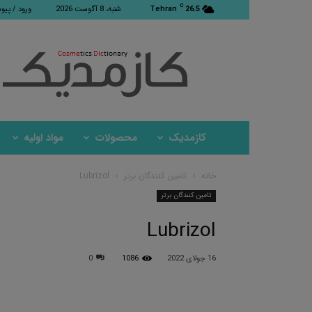
C
26.5
Tehran
شنبه، 8 آگوست 2026
ورود / پیو
کازمدیک
کازمدیک
محصولات
مواد اولیه
خانه
تامین کنندگان برتر
Lubrizol
تامین کنندگان برتر
Lubrizol
16 جولای 2022
1086
0