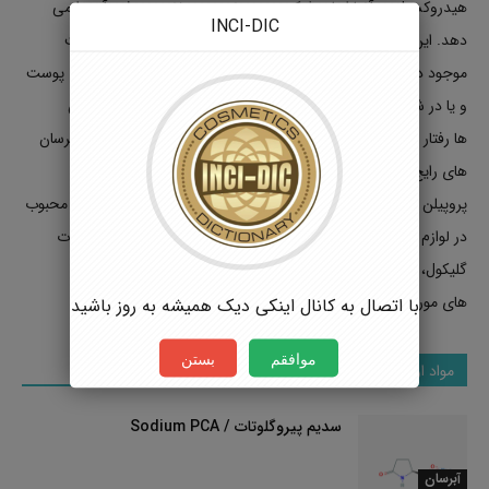
هیدروکسیل به آنها اجازه شرکت در پیوند هیدروژنی و جذب آب را می
INCI-DIC
دهد. این فرایند جذب رطوبت از لایه های درونی پوست و یا رطوبت
موجود در جو صورت می گیرد. رطوبت جذب شده سپس در اپیدرم پوست
و یا در شفت مو به دام افتاده و باقی می ماند. انواع مختلف آبرسان
ها رفتار متفاوتی در شیوه جذب آب و ظرفیت اتصال به آب دارند. آبرسان
های رایج در لوازم آرایشی و بهداشتی شامل تری اتیلن گلیکول، تری
پروپیلن گلیکول، پروپیلن گلیکول، و PPG هستند. دیگر آبرسان های محبوب
در لوازم آرایشی شامل گلیسرول، سوربیتول، هگزیلن و بوتیلن ترافالات
گلیکول، اوره و کلاژن است. گلیسیرین یکی از محبوب ترین آبرسان
های مورد استفاده است که نسبتا ارزان و کم هزینه است.
با اتصال به کانال اینکی دیک همیشه به روز باشید
موافقم
بستن
مواد اولیه آبرسان
سدیم پیروگلوتات / Sodium PCA
آبرسان