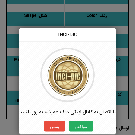
-
-
رنگ: Color
شکل: Shape
-
-
INCI-DIC
بو: Smell
مزه: Taste
-
-
فرمول شیمیایی: Chemical
وزن ملکولی: Molecular
Weight
Formula
C5H12NO2
-
کد بین المللی: CAS Number
کد اتحادیه اروپا: EINECS
203-490-6
107-43-7
با اتصال به کانال اینکی دیک همیشه به روز باشید
موافقم
بستن
ارسال یک پاسخ