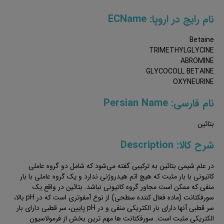
نام رایج در اروپا: ECName
Betaine
TRIMETHYLGLYCINE
ABROMINE
GLYCOCOLL BETAINE
OXYNEURINE
نام فارسی: Persian Name
بتائین
شرح کالا: Description
در علم شیمی بتائین به ترکیبی گفته می‌شود که شامل دو گروه عاملی‌
کاتیونی با بار مثبت که هیچ اتم هیدروژنی ندارد و یک گروه عاملی با بار
منفی که ممکن است مجاور گروه کاتیونی نباشد. بتائین در واقع یک
سورفکتانت (ماده فعال کننده سطحی) از نوع آمفوتری است که در pH بالا،
سر قطبی آنها دارای بار الکتریکی منفی و در pH پایین، سر قطبی دارای بار
الکتریکی مثبت است. سورفکتانت ها مهم ترین بخش از فرمولاسیون