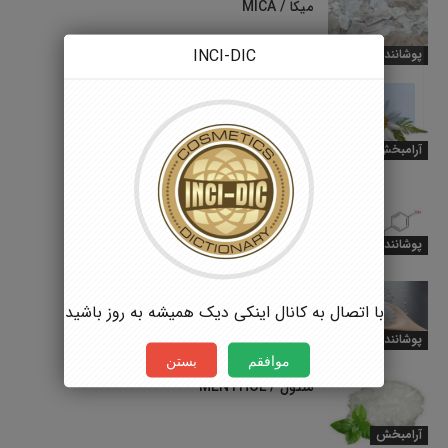
میکا / MICA
INCI-DIC
پوشاننده
BISABOLOL
آرامبخش
بوتیل پارابن BUTYLPARABEN
پوشاننده
سدیم ساخارین / SODIUM SACCHARIN
با اتصال به کانال اینکی دیک همیشه به روز باشید
پوشاننده
موافقم
بستن
منتول / MENTHOL
آرامبخش