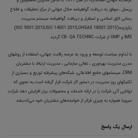
عرصــه جهانی استاندارد، در سال 1391 با تلاش مدیران ،مسئولین و
پرسنل ، موفق به دریافت گواهینامه حلال جهانی از مرکز تحقیقات و اطلاع
رسانی اتاق اسلامی و استقرار و دریافت گواهینامه سیستم مدیریت
یکپارچه(ISO 9001:2015,ISO 14001:2015,OHSAS 18001:2015)
IMS و GMP از شرکت CB- QA TECHNIC گردید.
با تداوم سیاست توسعه و ورود به عرصه رقابت جهانی، استفاده از روشهای
مدرن مدیریت بهره‌وری ، تعالی سازمانی ، مدیریت ارتباط با مشتریان
CRM، سیستمهای جامع اطلاعاتی، شبکه‌های پیشرفته توزیع و بسیاری از
تکنیکهای روز مدیریت در دستور کار شرکت قرار گرفته است.به نحوی که
توانایی آتی شرکت را در ارائه خدمات و محصولات برتر افزایش دهد.شرکت
سروینا همواره به چیزی فراتر از خواسته‌های مشتریان خود می‌اندیشد.
ارسال یک پاسخ