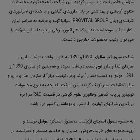
سهامی خاص ثبت و تاسیس گردید. این شرکت با هدف تولید محصولات
متنوع آرایشی و بهداشتی بر پایه داروهای گیاهی و با همکاری لابراتورهای
شرکت پرویتال PROVITAL GROUP اسپانیا تهیه و عرضه به سراسر ایران
،آغاز به کار نموده است بطوریکه هم اکنون برخی از تولیدات این شرکت را
می توان رقیب محصولات خارجی دانست.
شرکت سروینا در سالهای 1390و1391 به عنوان واحد نمونه استانی از
سازمان غذا و دارو لوح تقدیر دریافت نموده و همچنین در سالهای 1390 و
1391 موفق به کسب نشان” برند برتر ،کیفیت برتر” از سازمان غذا و دارو و
مرکز تحقیقات استراتژیک گردید .این شرکت با توجه به تنوع محصولات
تولیدی بر پایه گیاهی وفناوری علوم گیاهی در قسمت R&D در زمره
بزرگترین شرکتهای تولیدی آرایشی و بهداشتی کشور می باشد.
به منظورحصول اطمینان ازکیفیت محصول، عملکردِ عوامل تولـید و
زیرمـجموعه های خرید، فروش ، مدیران و حضـور مستمر و قدرتـمند در