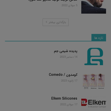
5 جولای 2022
بارگذاری بیشتر
تازه ها
پدیده شیمی جم
14 دسامبر 2023
کومدون / Comedo
17 ژانویه 2023
Elkem Silicones
17 جولای 2022