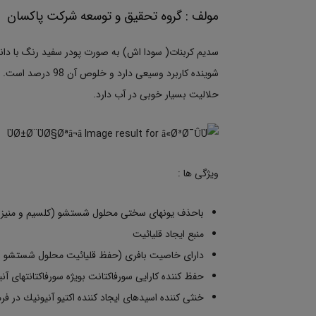
مولف : گروه تحقیق و توسعه شرکت پاکسان
سدیم كربنات( سودا اش) به صورت پودر سفید رنگ با د
شوینده کاربرد وسیعی
حلالیت بسیار خوبی در آب دارد.
ویژگی ها :
باحذف یونهای سختی محلول شستشو (كلسیم و منیزیم
منبع ایجاد قلیائیت
دارای خاصیت بافری (حفظ قلیائیت محلول شستشو )
حفظ کننده كارایی سورفاكتانت بویژه سورفاكتانتهای آ
خنثی کننده اسیدهای ایجاد كننده اكتیو آنیونیك در فرم