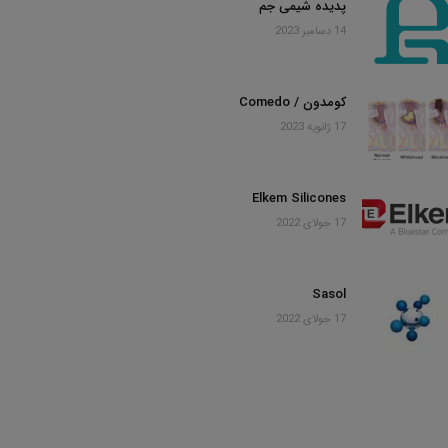
پدیده شیمی جم
14 دسامبر 2023
کومدون / Comedo
17 ژانویه 2023
Elkem Silicones
17 جولای 2022
Sasol
17 جولای 2022