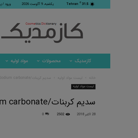
C
31.5
Tehran
یکشنبه، 9 آگوست 2026
ورود / پ
کازمدیک
کازمدیک
محصولات
مواد اولیه
خانه
لیست مواد اولیه
سدیم كربنات/Sodium carbonate
لیست مواد اولیه
سدیم كربنات/Sodium carbonate
28 اکتبر 2018
2502
0