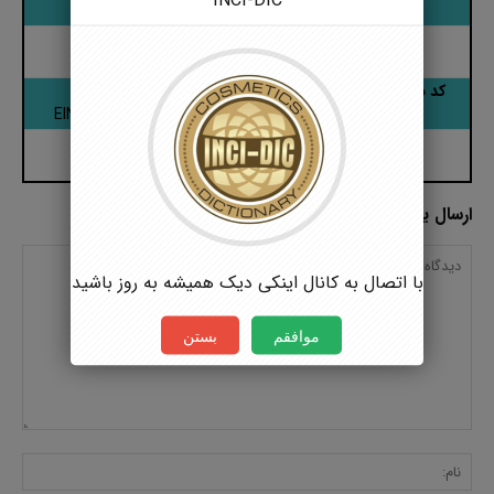
INCI-DIC
C18H36O2
-
کد بین المللی: CAS Number
کد اتحادیه اروپا: EINECS
57-11-4
-
ارسال یک پاسخ
با اتصال به کانال اینکی دیک همیشه به روز باشید
موافقم
بستن