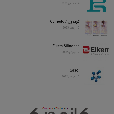
14 دسامبر 2023
کومدون / Comedo
17 ژانویه 2023
Elkem Silicones
17 جولای 2022
Sasol
17 جولای 2022