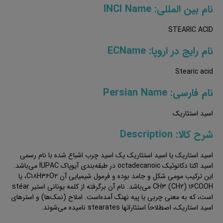
نام بین المللی: INCI Name
STEARIC ACID
نام رایج در اروپا: ECName
Stearic acid
نام فارسی: Persian Name
اسید استئاریک
شرح کالا: Description
اسید استاریک یا اسید استئاریک یک اسید چرب اشباع شده با نام رسمی
اسید اکتا دکانوئیک octadecanoic در طبقه‌بندی آیوپاک IUPAC می‌باشد.
این ترکیب مومی شکل و جامد بوده و فرمول شیمیایی آن C۱۸H۳۶O۲، یا
CH۳ (CH۲) ۱۶COOH می‌باشد. نام آن برگرفته از کلمه یونانی استیر stéar
است، که به معنی چربی یا پیه نهنگ آمده‌است. املاح (نمک‌ها) و استرهای
اسید استاریک، اصطلاحاً استئاراتها stearates نامیده می‌شوند.