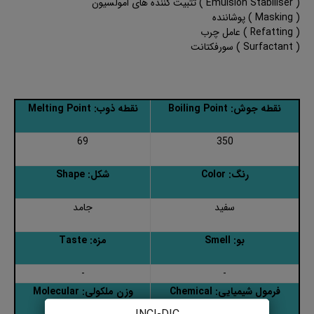
( Emulsion Stabiliser ) تثبیت کننده های امولسیون
( Masking ) پوشاننده
( Refatting ) عامل چرب
( Surfactant ) سورفکتانت
نقطه جوش: Boiling Point
نقطه ذوب: Melting Point
69
350
رنگ: Color
شکل: Shape
سفید
جامد
بو: Smell
مزه: Taste
-
-
فرمول شیمیایی: Chemical
وزن ملکولی: Molecular
Weight
Formula