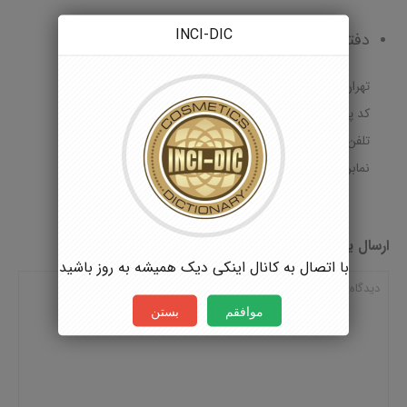
INCI-DIC
دفتر مرکزی
تهران، خيابان آزادي، خيابان اسکندري شمالي، پلاک 30 طبقه 3
کد پستی: 149933941
تلفن: 66949644 21 98+ (6 خط)
نمابر: 66949643 21 98+
ارسال یک پاسخ
با اتصال به کانال اینکی دیک همیشه به روز باشید
موافقم
بستن