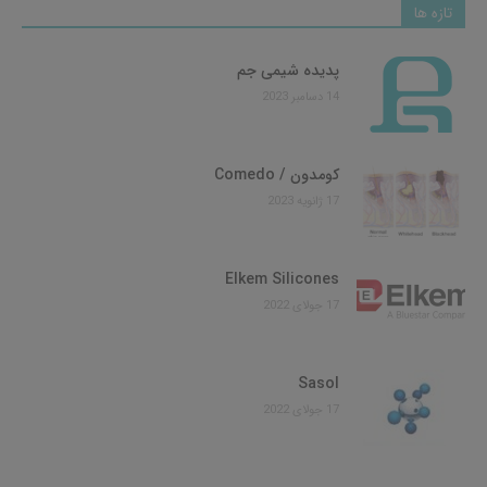
تازه ها
پدیده شیمی جم
14 دسامبر 2023
کومدون / Comedo
17 ژانویه 2023
Elkem Silicones
17 جولای 2022
Sasol
17 جولای 2022