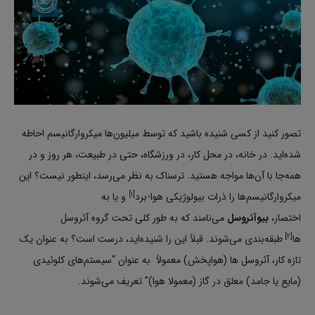
تصور کنید از کسی شنیده باشید که توسط میلیون‌ها میکروارگانیسم احاطه
شده‌اید. در خانه، در محل کار، در ورزشگاه، حتی در طبیعت، هر روز و در
همه‌جا با آن‌ها مواجه هستید. ترسناک به نظر می‌رسد، اینطور نیست؟ این
[۱]
میکروارگانیسم‌ها را ذرات بیولوژیکی هوا-برد
و یا به
اختصار،
بیوآئروسل
می‌نامند که به طور کلی تحت گروه آئروسل
[۲]
ها
طبقه‌بندی می‌شوند. قبلاً این را شنیده‌اید، درست است؟ به عنوان یک
تازه کار، آئروسل ها (هواپخش) معمولاً به عنوان “سیستم‌های کلوئیدی
(مایع یا جامد) معلق در گاز (معمولا هوا)” تعریف می‌شوند.