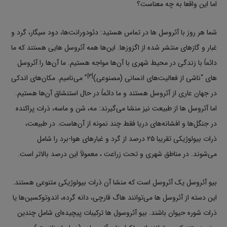
اما این واقعا به چه معناست؟
شما هر روز با آئروسل ها در تماس هستید: دئودورانت‌ها، دود سیگار، گرد و
غبار و گازهای منتشر شده از اگزوزها. این‌ها همه آئروسل هایی هستند که ما
دائماً با زندگی در محیط شهری با آن‌ها مواجه هستیم. ما آن‌ها را آئروسل
[۳]
های “ناشی از فعالیت‌های انسانی (مصنوعی)
” می‌نامیم. مکان‌های اندکی
در جهان عاری از آئروسل هستند و ما دائماً در حال استنشاق آن‌ها هستیم.
اما آئروسل ها از طبیعت نیز منشا می‌گیرند: مه، شن و ماسه، ذرات پراکنده
در جنگل‌ها و افشانه‌های دریا فقط چند نمونه از آن‌هاست. در طبیعت،
ذرات بیولوژیکی تقریبا ۲۵ درصد از گرد و غبارهای هوا-برد را شامل
می‌شوند. در مناطق شهری و تحت زراعت ، معمولاً این درصد بالاتر است.
بیو آئروسل‌ یک آئروسل است که منشا آن ذرات بیولوژیکی متنوعی هستند.
این دسته از آئروسل ها می‌توانند هاگ قارچی، دانه گرده، اندوتوکسین‌ها یا
ذرات شوره حیوان باشند. بیو آئروسول ها ترکیبات پیچیده‌ای شامل چندین