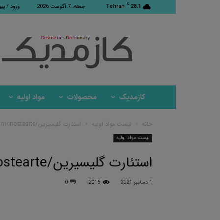
C
28.1
Tehran
جمعه، 7 آگوست 2026
ورود / پی
کازمدیک
کازمدیک
محصولات
مواد اولیه
خانه
لیست مواد اولیه
استئارت گلیسیرین/Glycerol monostearte
لیست مواد اولیه
استئارت گلیسیرین/Glycerol monostearte
1 دسامبر 2021
2016
0