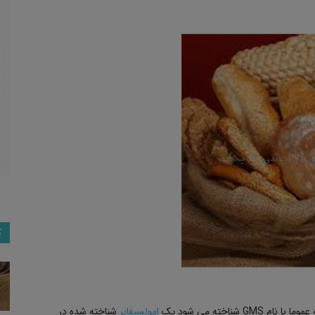
ک
امولسیفایر
شناخته شده در