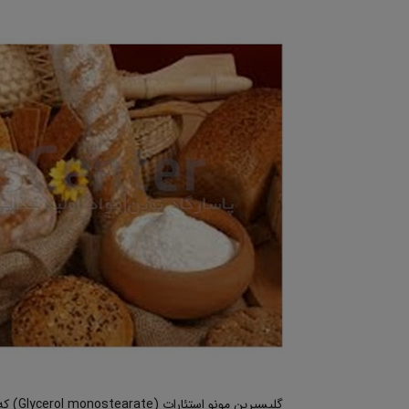
گلیسیرین مونو استئارات (Glycerol monostearate) که عموما با نام GMS شناخته می شود یک