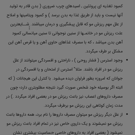
کمبود تغذیه ای پروتئین , اسیدهای چرب ضروری ( بدن قادر به تولید
آنها نیست و باید از طریق غذا به بدن برسد ) و کمبود ویتامینها و املاح
از علل مهم ریزش مو که قابل پیشگیری و درمان میباشند. ِِِِِِشــایعترین
علت ریزش مو در خانمـها از سنین نوجوانی تا سنین میانسالی کمبود
آهن بدن میباشد ، که با مصرف غذاهای حاوی آهن و یا قرص آهن این
مشکل بر طرف میگردد.
وجود استرس ( فشار روحی ) ، ناراحتی و افسردگی میتوانند از علل
ریزش مو در افراد باشند. مثلا” استرس از امتحان و یا افسردگی در
جوانان که امروزه بطور فراوان دیده میشود. با کنترل این هیجانات ( که
البته اگر بوسیله خود شخص صورت گیرد نتیجه مطلوبتری دارد؛ چون
مصرف داروهای اعصاب نیز باعث ریزش مو در بعضی افراد میگردد .) در
مدت زمان کوتاهی این ریزش مو برطرف میگردد.
از علل دیگر ریزش مو میتوان مصرف داروها را نام برد، همه داروها باعث
ریزش مو نمیشوند و یک داروی خاص نیز در تمام افراد باعث ریزش مو
نمیشود ( بعضی افراد به داروهای خاصی حساسیت بیشتری نشان