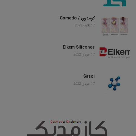
کومدون / Comedo
17 ژانویه 2023
Elkem Silicones
17 جولای 2022
Sasol
17 جولای 2022