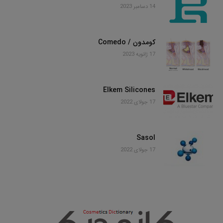
14 دسامبر 2023
کومدون / Comedo
17 ژانویه 2023
Elkem Silicones
17 جولای 2022
Sasol
17 جولای 2022