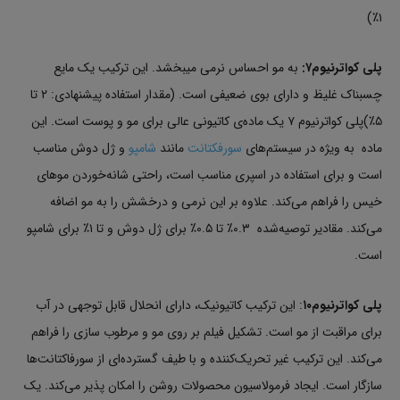
۱٪)
پلی کواترنیوم۷:
به مو احساس نرمی می‎بخشد. این ترکیب یک مایع
چسبناک غلیظ و دارای بوی ضعیفی است. (مقدار استفاده پیشنهادی: ۲ تا
۵٪)پلی کواترنیوم ۷ یک ماده‌ی کاتیونی عالی برای مو و پوست است. این
ماده به ویژه در سیستم‌های
سورفکتانت
مانند
شامپو
و ژل دوش مناسب
است و برای استفاده در اسپری مناسب است، راحتی شانه‌خوردن موهای
خیس را فراهم می‌کند. علاوه بر این نرمی و درخشش را به مو اضافه
می‌کند. مقادیر توصیه‌شده ۰.۳٪ تا ۰.۵٪ برای ژل دوش و تا ۱٪ برای شامپو
است.
پلی کواترنیوم۱۰
: این ترکیب کاتیونیک، دارای انحلال قابل توجهی در آب
برای مراقبت از مو است. تشکیل فیلم بر روی مو و مرطوب سازی را فراهم
می‌کند. این ترکیب غیر تحریک‌کننده و با طیف گسترده‌ای از سورفاکتانت‌ها
سازگار است. ایجاد فرمولاسیون محصولات روشن را امکان پذیر می‌کند. یک