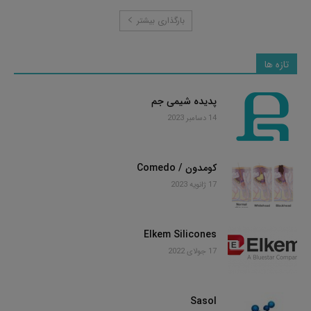
بارگذاری بیشتر
تازه ها
پدیده شیمی جم
14 دسامبر 2023
کومدون / Comedo
17 ژانویه 2023
Elkem Silicones
17 جولای 2022
Sasol