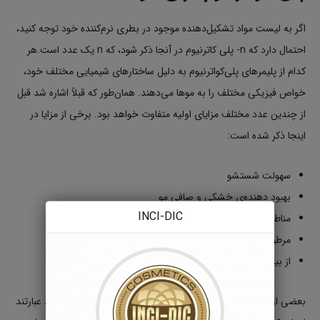
اگر به لیست مواد تشکیل‌دهنده موجود در بطری نرم‌کننده خود توجه کنید،
احتمال دارد که n- پلی کاترنیوم در آنجا ذکر شود، که n یک عدد است.هر
کدام از پلیمرهای پلی‌کواترنیوم به دلیل ساختارهای شیمیایی مختلف خود،
خواص فیزیکی مختلف را به موها می‌دهند. همان‌طور که قبلاً اشاره شد قبل
از چندین عدد مختلف مزایای اولیه متفاوت خواهد بود. برخی از مزایا در
اینجا ذکر شده است:
سهولت شستشو
بهبود دهنده‌ی خشکی و صافی مو
INCI-DIC
مناطق آسیب مو
مرطوب‌کردن مو
از بین برنده الکتریسیته ساکن
بعضی از پلی کواترنیوم‌هایی که معمولاً در شامپوها استفاده می‌شوند عبارتند