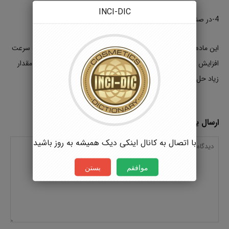
INCI-DIC
4-در صنایع آبکاری ، برای سهولت در فورجینگ
این ماده در آب سرد نامحلول بوده با افزایش دمای آب انحلال آن به سرعت
افزایش می یابد. استئارات سدیم در آب بالای 60 درجه به راحتی و مقدار
زیاد حل می گردد. این محلول پس از سرد شدن ژل می‌دهد.
ارسال یک پاسخ
با اتصال به کانال اینکی دیک همیشه به روز باشید
موافقم
بستن