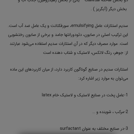
دو بخش ساخته شده‌است – یکی از بخش (هیدروفیل) جذب آب و
بخش دیگر (آبگریز ) .
سدیم استئارات عامل emulsifying، سورفکتانت و یک عامل ضد آب است.
این ترکیب اصلی در صابون، دئودورانتها جامد و برخی از صابون رختشویی
است. موارد مصرف دیگر که در آن استئارات سدیم استفاده می‌شود عبارتند
از: جوهر، رنگ لاتکس، لاستیک و شتاب دهنده است
استئارات سدیم در صنایع گوناگون کاربرد دارد، از میان کاربردهای این ماده
می‌توان به موارد زیر اشاره کرد:
1-عامل پخت در صنایع لاستیک و لاستیک خام latex
2-مرکب ، شوینده و …
3-در صنایع مختلف به عنوان surfactant