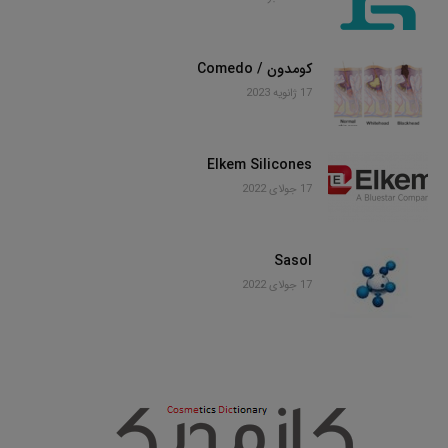
کومدون / Comedo
17 ژانویه 2023
Elkem Silicones
17 جولای 2022
Sasol
17 جولای 2022