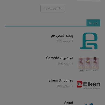
بارگذاری بیشتر
تازه ها
پدیده شیمی جم
14 دسامبر 2023
کومدون / Comedo
17 ژانویه 2023
Elkem Silicones
17 جولای 2022
Sasol