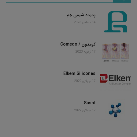
پدیده شیمی جم
14 دسامبر 2023
کومدون / Comedo
17 ژانویه 2023
Elkem Silicones
17 جولای 2022
Sasol
17 جولای 2022