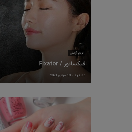
لوازم آرایش
فیکساتور / Fixator
sysinc
-
13 جولای 2021