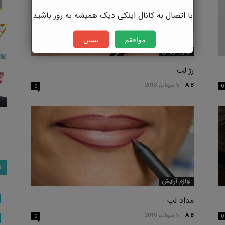
با اتصال به کانال اینکی دیک همیشه به روز باشید
موافقم
بستن
لوازم آرایش
رژ لب
A B
-
5 سپتامبر 2018
0
0
ت
لوازم آرایش
مداد لب
A B
-
5 سپتامبر 2018
0
0