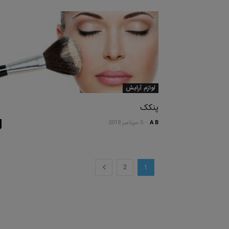
لوازم آرایش
پنکک
A B
-
5 سپتامبر 2018
2
1