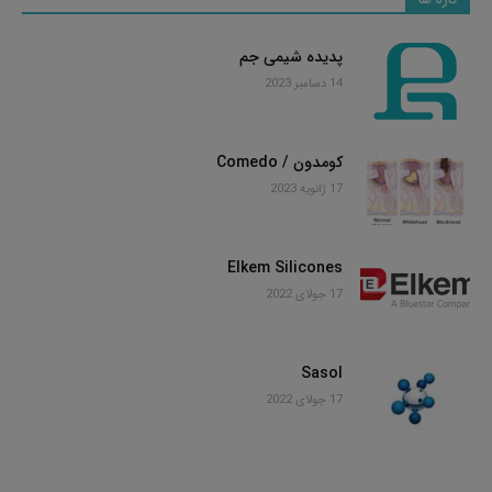
پدیده شیمی جم
14 دسامبر 2023
کومدون / Comedo
17 ژانویه 2023
Elkem Silicones
17 جولای 2022
Sasol
17 جولای 2022