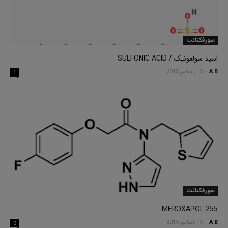
سورفکتانت
اسید سولفونیک / SULFONIC ACID
A B
-
15 دسامبر 2015
1
سورفکتانت
MEROXAPOL 255
A B
-
15 دسامبر 2015
0