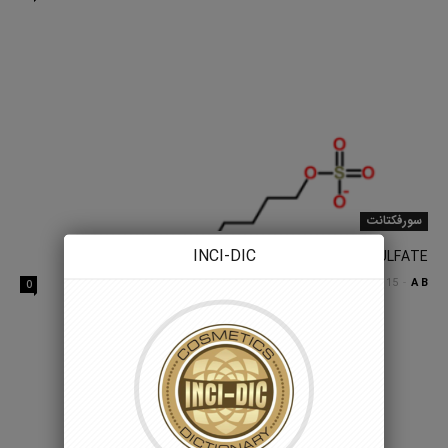
سورفکتانت
INCI-DIC
SODIUM LAURYL SULFATE
A B
-
15 دسامبر 2015
0