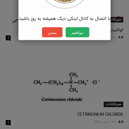
با اتصال به کانال اینکی دیک همیشه به روز باشید
سورفکتانت
کوکامیدو پروپیل بتائین
موافقم
بستن
A B
-
15 دسامبر 2015
0
سورفکتانت
CETRIMONIUM CHLORIDE
A B
-
15 دسامبر 2015
0