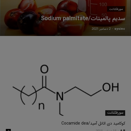
سورفکتانت
سدیم پالمیتات/Sodium palmitate
sysinc
-
2 دسامبر 2021
سورفکتانت
کوکامید دی اتانل آمید/Cocamide dea